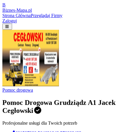
B
Biznes-
Mapa.pl
Strona Główna
Przeglądaj Firmy
Zaloguj
Pomoc drogowa
Pomoc Drogowa Grudziądz A1 Jacek
Cegłowski
Profesjonalne usługi dla Twoich potrzeb