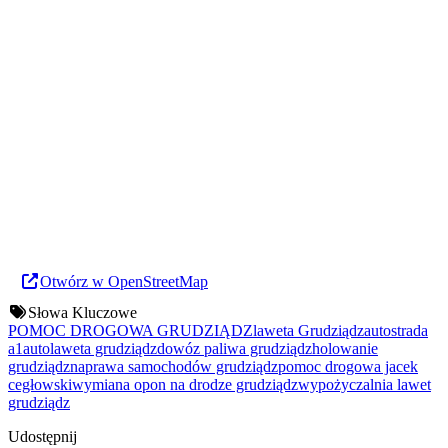
Otwórz w OpenStreetMap
Słowa Kluczowe
POMOC DROGOWA GRUDZIĄDZ
laweta Grudziądz
autostrada
a1
autolaweta grudziądz
dowóz paliwa grudziądz
holowanie
grudziądz
naprawa samochodów grudziądz
pomoc drogowa jacek
cegłowski
wymiana opon na drodze grudziądz
wypożyczalnia lawet
grudziądz
Udostępnij