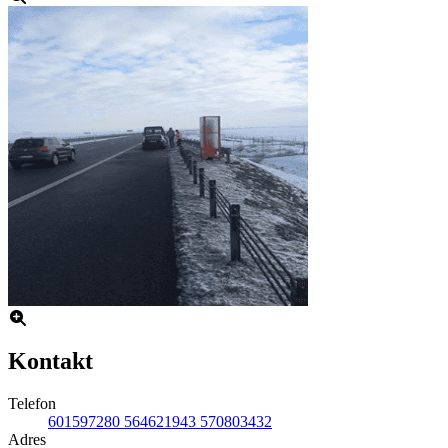
Kontakt
Telefon
601597280 564621943 570803432
Adres