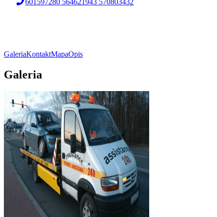
601597280 564621943 570803432
Galeria
Kontakt
Mapa
Opis
Galeria